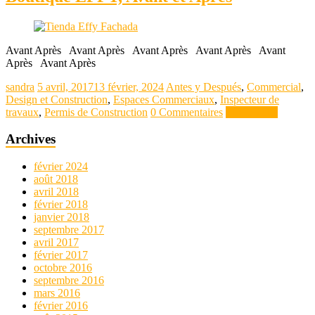
Avant Après Avant Après Avant Après Avant Après Avant
Après Avant Après
sandra
5 avril, 2017
13 février, 2024
Antes y Después
,
Commercial
,
Design et Construction
,
Espaces Commerciaux
,
Inspecteur de
travaux
,
Permis de Construction
0 Commentaires
Lire la suite
Archives
février 2024
août 2018
avril 2018
février 2018
janvier 2018
septembre 2017
avril 2017
février 2017
octobre 2016
septembre 2016
mars 2016
février 2016